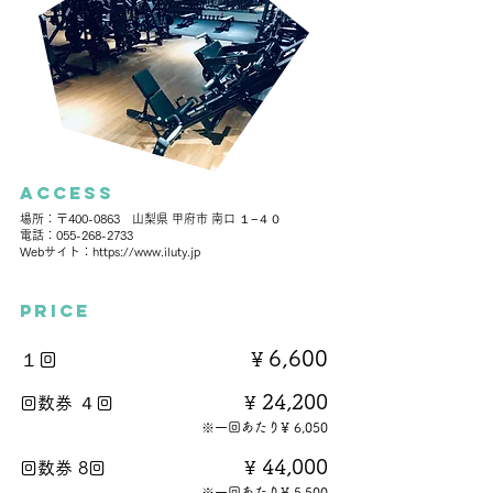
​access
場所：〒400-0863 山梨県 甲府市 南口 １−４０
電話：055-268-2733
Webサイト：https://www.iluty.jp
​price
6,600
１回
¥
24,200
​回数券 ４回
¥
※一回あたり¥ 6,050
44,000
​回数券 8回
¥
※一回あたり¥ 5,500