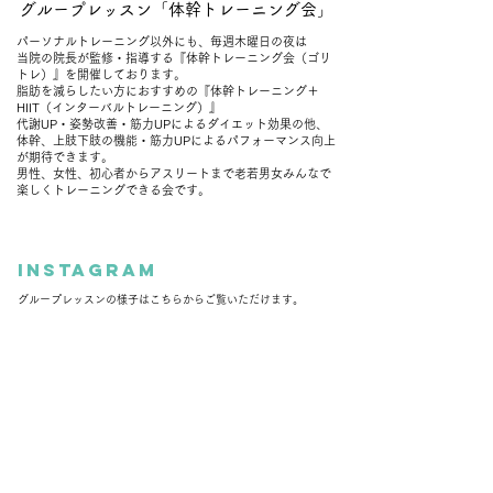
グループレッスン「体幹トレーニング会」
パーソナルトレーニング以外にも、毎週木曜日の夜は
当院の院長が監修・指導する『体幹トレーニング会（ゴリ
トレ）』を開催しております。
脂肪を減らしたい方におすすめの『体幹トレーニング＋
HIIT（インターバルトレーニング）』
代謝UP・姿勢改善・筋力UPによるダイエット効果の他、
体幹、上肢下肢の機能・筋力UPによるパフォーマンス向上
が期待できます。
男性、女性、初心者からアスリートまで老若男女みんなで
楽しくトレーニングできる会です。
Instagram
​グループレッスンの様子はこちらからご覧いただけます。