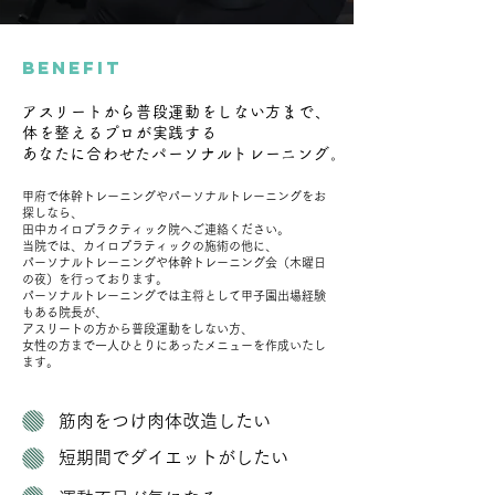
benefit
アスリートから普段運動をしない方まで、
体を整えるプロが実践する
​あなたに合わせたパーソナルトレーニング。
甲府で体幹トレーニングやパーソナルトレーニングをお
探しなら、
田中カイロプラクティック院へご連絡ください。
当院では、カイロプラティックの施術の他に、
パーソナルトレーニングや体幹トレーニング会（木曜日
の夜）を行っております。
パーソナルトレーニングでは主将として甲子園出場経験
もある院長が、
アスリートの方から普段運動をしない方、
女性の方まで一人ひとりにあったメニューを作成いたし
ます。
筋肉をつけ肉体改造したい
​短期間でダイエットがしたい