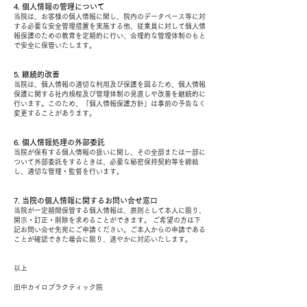
4. 個人情報の管理について
当院は、お客様の個人情報に関し、院内のデータベース等に対
する必要な安全管理措置を実施する他、従業員に対して個人情
報保護のための教育を定期的に行い、合理的な管理体制のもと
で安全に保管いたします。
5. 継続的改善
当院は、個人情報の適切な利用及び保護を図るため、個人情報
保護に関する社内規程及び管理体制の見直しや改善を継続的に
行います。このため、「個人情報保護方針」は事前の予告なく
変更することがあります。
6. 個人情報処理の外部委託
当院が保有する個人情報の扱いに関し、その全部または一部に
ついて外部委託をするときは、必要な秘密保持契約等を締結
し、適切な管理・監督を行います。
7. 当院の個人情報に関するお問い合せ窓口
当院が一定期間保管する個人情報は、原則として本人に限り、
開示・訂正・削除を求めることができます。 ご希望の方は下
記お問い合せ先宛にご申請ください。ご本人からの申請である
ことが確認できた場合に限り、速やかに対応いたします。
以上
​田中カイロプラクティック院