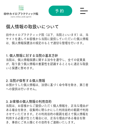
予約
個人情報の取扱いについて
田中カイロプラクティック院（以下、当院といいます）は、当
サイトを通してお客様から当院に提供していただいた個人情報
は、個人情報保護法の規定のもとで適切な管理を行います。
1. 個人情報に対する当院の基本方針
当院は、個人情報保護に関する法令を遵守し、全ての従業員
が、取り扱う個人情報の重要性を認識するとともに適正な取扱
いと保護に努めます。
2. 当院が保有する個人情報
お預かりした個人情報は、法律に基づく命令等を除き、第三者
への提供は行いません。
3. お客様の個人情報の利用目的
当院は、お客様からご提供いただく個人情報を、正当な理由が
ある場合を除き、収集時に明らかにした利用目的の範囲で利用
させていただきます。その利用目的の範囲を超えて個人情報を
利用する必要が生じた場合には、正当な理由がある場合を除
き、事前にご本人様にその目的をご連絡いたします。